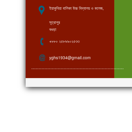
ইয়াকুবিয়া বালিকা উচ্চ বিদ্যালয় ও কলেজ,
সূত্রাপুর
বগুড়া
+৮৮০ ২৫৮৯৯০২৫৩৩
yghs1934@gmail.com